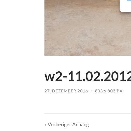
w2-11.02.2012
27. DEZEMBER 2016
/
803
x
803 PX
« Vorheriger
Anhang