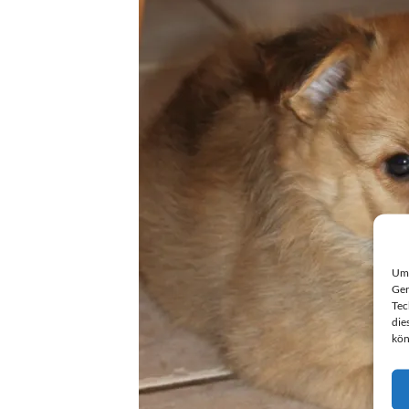
Um 
Ger
Tec
die
kön