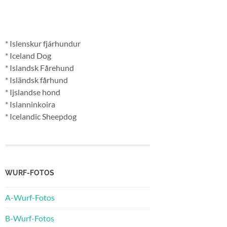
* Islenskur fjárhundur
* Iceland Dog
* Islandsk Fårehund
* Isländsk fårhund
* Ijslandse hond
* Islanninkoira
* Icelandic Sheepdog
WURF-FOTOS
A-Wurf-Fotos
B-Wurf-Fotos