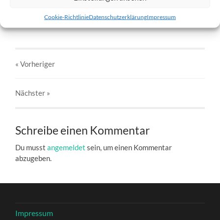
w2-18.02.2012-c.jpg
Cookie-Richtlinie
Datenschutzerklärung
Impressum
27. DEZEMBER 2016
803
x
803 PX
« Vorheriger
Nächster
»
Schreibe einen Kommentar
Du musst
angemeldet
sein, um einen Kommentar
abzugeben.
Impressum