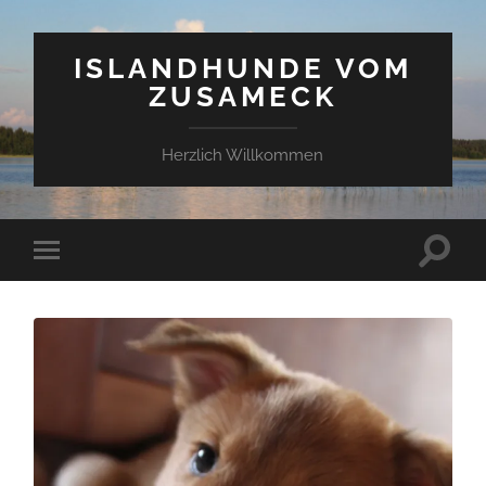
ISLANDHUNDE VOM
ZUSAMECK
Herzlich Willkommen
Suchfe
Mobile-
ein-/a
Menü
ein-/ausblenden