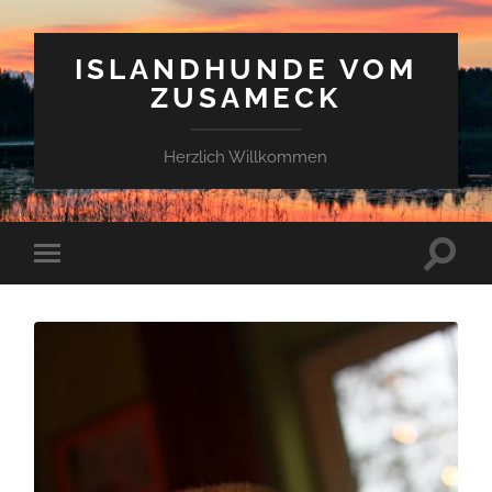
ISLANDHUNDE VOM
ZUSAMECK
Herzlich Willkommen
Suchfe
Mobile-
ein-/a
Menü
ein-/ausblenden