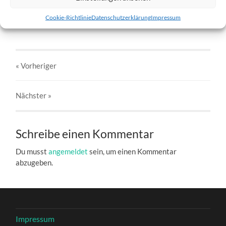
w3-07.01.2012.jpg
Cookie-Richtlinie
Datenschutzerklärung
Impressum
27. DEZEMBER 2016
803
x
803 PX
« Vorheriger
Nächster
»
Schreibe einen Kommentar
Du musst
angemeldet
sein, um einen Kommentar
abzugeben.
Impressum