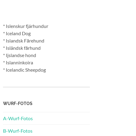
* Islenskur fjárhundur
* Iceland Dog
* Islandsk Fårehund
* Isländsk fårhund
* Ijslandse hond
* Islanninkoira
* Icelandic Sheepdog
WURF-FOTOS
A-Wurf-Fotos
B-Wurf-Fotos