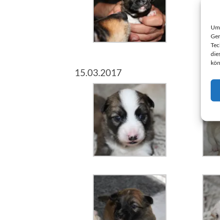
Um 
Ger
Tec
die
kön
15.03.2017