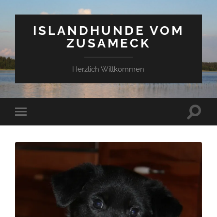
ISLANDHUNDE VOM
ZUSAMECK
Herzlich Willkommen
Suchfe
Mobile-
ein-/a
Menü
ein-/ausblenden