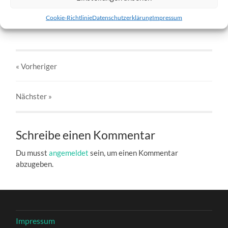
Barmi-9.jpg
Cookie-Richtlinie
Datenschutzerklärung
Impressum
27. DEZEMBER 2016
803
x
803 PX
« Vorheriger
Nächster
»
Schreibe einen Kommentar
Du musst
angemeldet
sein, um einen Kommentar
abzugeben.
Impressum