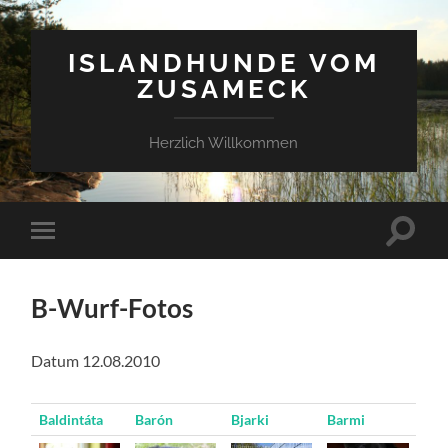
ISLANDHUNDE VOM
ZUSAMECK
Herzlich Willkommen
Suchfe
Mobile-
ein-/a
Menü
ein-/ausblenden
B-Wurf-Fotos
Datum 12.08.2010
Baldintáta
Barón
Bjarki
Barmi