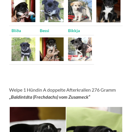
Blíða
Bessi
Bikkja
Welpe 1 Hündin A doppelte Afterkrallen 276 Gramm
„Baldintáta (Frechdachs) vom Zusameck“