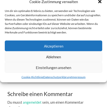
Cookie-Zustimmung verwalten
Um dir ein optimales Erlebnis zu bieten, verwenden wir Technologien wie
Cookies, um Geräteinformationen zu speichern und/oder darauf zuzugreifen.
Wenn du diesen Technologien zustimmst, können wir Daten wie das
Surfverhalten oder eindeutige IDs auf dieser Website verarbeiten. Wenn du
deine Zustimmung nicht erteilst oder zurückziehst, können bestimmte
Bjarki-6.jpg
Merkmale und Funktionen beeinträchtigt werden.
27. DEZEMBER 2016
1204
x
1204 PX
Akzeptieren
Ablehnen
« Vorheriger
Einstellungen ansehen
Nächster
»
Cookie-Richtlinie
Datenschutzerklärung
Impressum
Schreibe einen Kommentar
Du musst
angemeldet
sein, um einen Kommentar