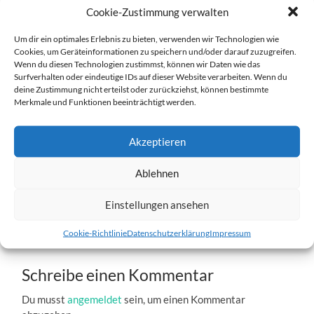
Cookie-Zustimmung verwalten
Um dir ein optimales Erlebnis zu bieten, verwenden wir Technologien wie
Cookies, um Geräteinformationen zu speichern und/oder darauf zuzugreifen.
Wenn du diesen Technologien zustimmst, können wir Daten wie das
Surfverhalten oder eindeutige IDs auf dieser Website verarbeiten. Wenn du
deine Zustimmung nicht erteilst oder zurückziehst, können bestimmte
IMG_3508.jpg
Merkmale und Funktionen beeinträchtigt werden.
16. MÄRZ 2017
4752
x
4752 PX
Akzeptieren
Bin ich nicht süß?
Ablehnen
Einstellungen ansehen
« Vorheriger
Nächster
»
Cookie-Richtlinie
Datenschutzerklärung
Impressum
Schreibe einen Kommentar
Du musst
angemeldet
sein, um einen Kommentar