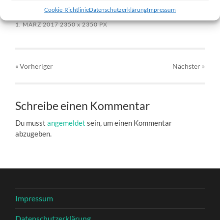
Welpe-4.-Erstes-Bild.jpg
Cookie-Richtlinie
Datenschutzerklärung
Impressum
1. MÄRZ 2017
2350
x
2350 PX
« Vorheriger
Nächster
»
Schreibe einen Kommentar
Du musst
angemeldet
sein, um einen Kommentar
abzugeben.
Impressum
Datenschutzerklärung