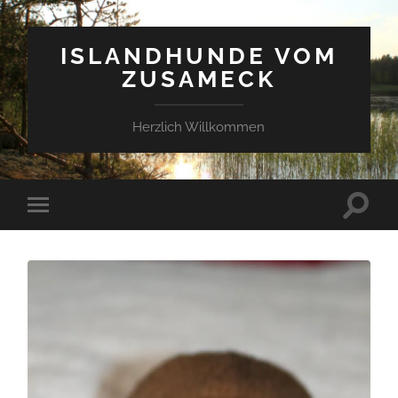
ISLANDHUNDE VOM
ZUSAMECK
Herzlich Willkommen
Suchfe
Mobile-
ein-/a
Menü
ein-/ausblenden