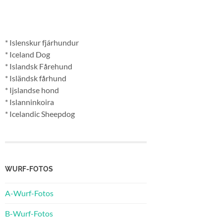
* Islenskur fjárhundur
* Iceland Dog
* Islandsk Fårehund
* Isländsk fårhund
* Ijslandse hond
* Islanninkoira
* Icelandic Sheepdog
WURF-FOTOS
A-Wurf-Fotos
B-Wurf-Fotos