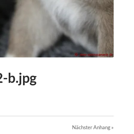
-b.jpg
Nächster
Anhang
»