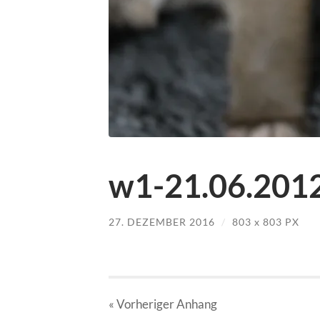
w1-21.06.2012
27. DEZEMBER 2016
/
803
x
803 PX
« Vorheriger
Anhang