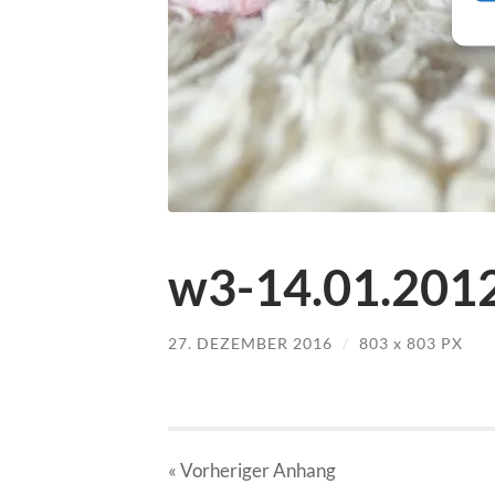
w3-14.01.2012
27. DEZEMBER 2016
/
803
x
803 PX
« Vorheriger
Anhang