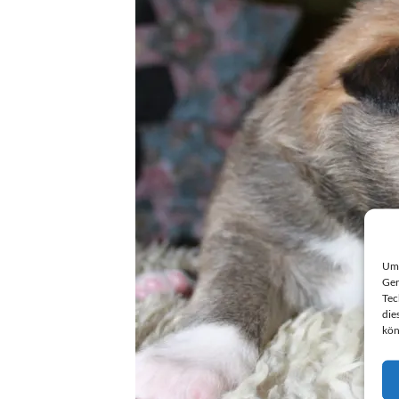
Um 
Ger
Tec
die
kön