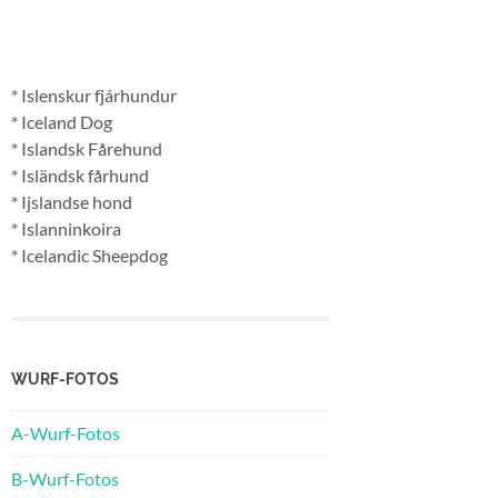
* Islenskur fjárhundur
* Iceland Dog
* Islandsk Fårehund
* Isländsk fårhund
* Ijslandse hond
* Islanninkoira
* Icelandic Sheepdog
WURF-FOTOS
A-Wurf-Fotos
B-Wurf-Fotos