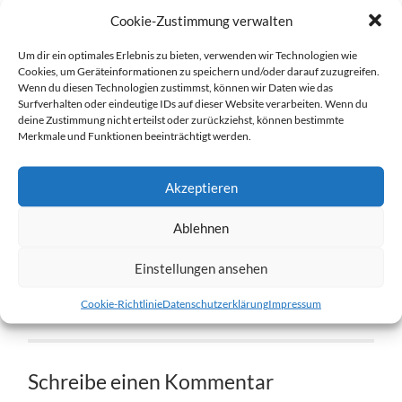
Cookie-Zustimmung verwalten
Um dir ein optimales Erlebnis zu bieten, verwenden wir Technologien wie
Cookies, um Geräteinformationen zu speichern und/oder darauf zuzugreifen.
Wenn du diesen Technologien zustimmst, können wir Daten wie das
Surfverhalten oder eindeutige IDs auf dieser Website verarbeiten. Wenn du
deine Zustimmung nicht erteilst oder zurückziehst, können bestimmte
Merkmale und Funktionen beeinträchtigt werden.
Árora-Kylja-3.jpg
Akzeptieren
27. DEZEMBER 2016
1204
x
1204 PX
Ablehnen
« Vorheriger
Einstellungen ansehen
Cookie-Richtlinie
Datenschutzerklärung
Impressum
Nächster
»
Schreibe einen Kommentar