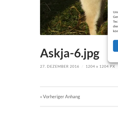
Um 
Ger
Tec
die
kön
Askja-6.jpg
27. DEZEMBER 2016
/
1204
x
1204 PX
« Vorheriger
Anhang