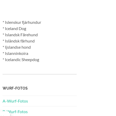
* Islenskur fjárhundur
* Iceland Dog
* Islandsk Fårehund
* Isländsk fårhund
* Ijslandse hond
* Islanninkoira
* Icelandic Sheepdog
WURF-FOTOS
A-Wurf-Fotos
B-Wurf-Fotos