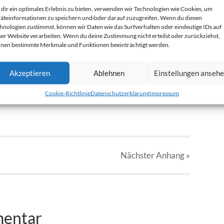
dir ein optimales Erlebnis zu bieten, verwenden wir Technologien wie Cookies, um
äteinformationen zu speichern und/oder darauf zuzugreifen. Wenn du diesen
hnologien zustimmst, können wir Daten wie das Surfverhalten oder eindeutige IDs auf
ser Website verarbeiten. Wenn du deine Zustimmung nicht erteilst oder zurückziehst,
nen bestimmte Merkmale und Funktionen beeinträchtigt werden.
pg
Akzeptieren
Ablehnen
Einstellungen anseh
Cookie-Richtlinie
Datenschutzerklärung
Impressum
Nächster
Anhang
»
mentar