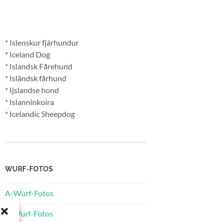
* Islenskur fjárhundur
* Iceland Dog
* Islandsk Fårehund
* Isländsk fårhund
* Ijslandse hond
* Islanninkoira
* Icelandic Sheepdog
WURF-FOTOS
A-Wurf-Fotos
B-Wurf-Fotos