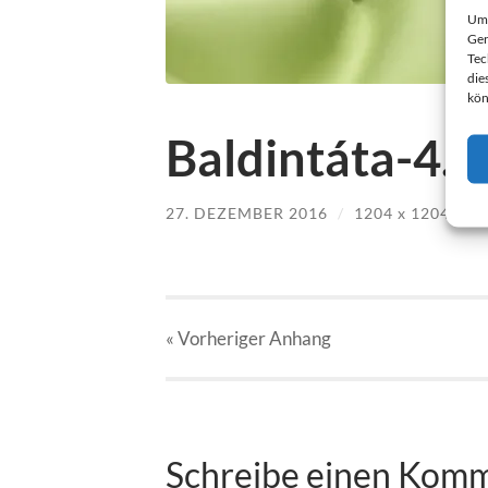
Um 
Ger
Tec
die
kön
Baldintáta-4.j
27. DEZEMBER 2016
/
1204
x
1204 PX
« Vorheriger
Anhang
Schreibe einen Kom