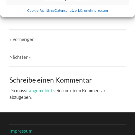
Barón-1.jpg
Cookie-Richtlinie
Datenschutzerklärung
Impressum
27. DEZEMBER 2016
803
x
803 PX
« Vorheriger
Nächster
»
Schreibe einen Kommentar
Du musst
angemeldet
sein, um einen Kommentar
abzugeben.
Impressum