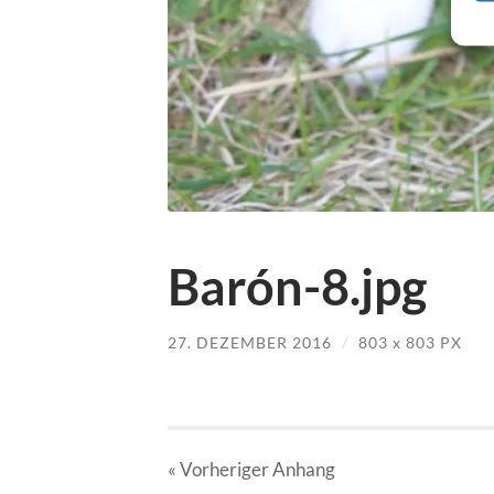
Barón-8.jpg
27. DEZEMBER 2016
/
803
x
803 PX
« Vorheriger
Anhang