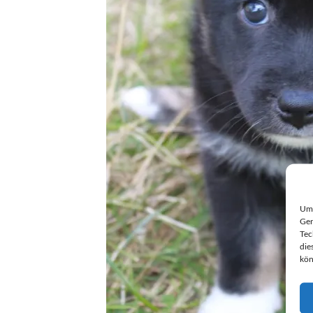
Um 
Ger
Tec
die
kön