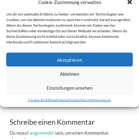
Cookie-Zustimmung verwalten
Um dir ein optimales Erlebnis zu bieten, verwenden wir Technologien wie
Cookies, um Geräteinformationen zu speichern und/oder darauf zuzugreifen.
Wenn du diesen Technologien zustimmst, können wir Daten wie das
Surfverhalten oder eindeutige IDs auf dieser Website verarbeiten. Wenn du
deine Zustimmung nicht erteilst oder zurückziehst, können bestimmte
Bessi-7.jpg
Merkmale und Funktionen beeinträchtigt werden.
27. DEZEMBER 2016
1204
x
1204 PX
Akzeptieren
Ablehnen
« Vorheriger
Einstellungen ansehen
Nächster
»
Cookie-Richtlinie
Datenschutzerklärung
Impressum
Schreibe einen Kommentar
Du musst
angemeldet
sein, um einen Kommentar