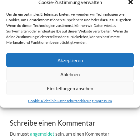
Cookie-Zustimmung verwalten
Um dir ein optimales Erlebnis zu bieten, verwenden wir Technologien wie
Cookies, um Geräteinformationen zu speichern und/oder darauf zuzugreifen.
Wenn du diesen Technologien zustimmst, können wir Daten wie das
Surfverhalten oder eindeutige IDs auf dieser Website verarbeiten. Wenn du
deine Zustimmung nicht erteilst oder zurückziehst, können bestimmte
Bikkja-4.jpg
Merkmale und Funktionen beeinträchtigt werden.
27. DEZEMBER 2016
1204
x
1204 PX
Akzeptieren
Ablehnen
« Vorheriger
Einstellungen ansehen
Nächster
»
Cookie-Richtlinie
Datenschutzerklärung
Impressum
Schreibe einen Kommentar
Du musst
angemeldet
sein, um einen Kommentar