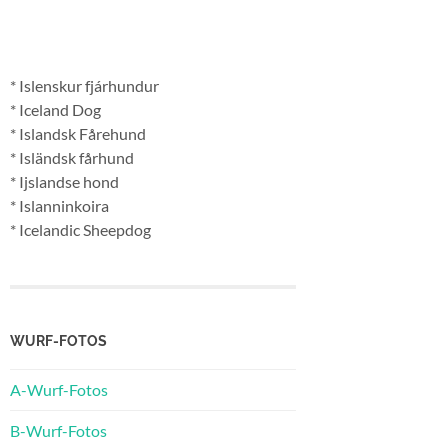
* Islenskur fjárhundur
* Iceland Dog
* Islandsk Fårehund
* Isländsk fårhund
* Ijslandse hond
* Islanninkoira
* Icelandic Sheepdog
WURF-FOTOS
A-Wurf-Fotos
B-Wurf-Fotos