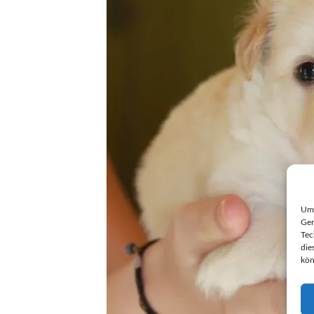
Um 
Ger
Tec
die
kön