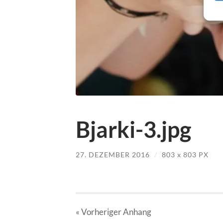
Bjarki-3.jpg
27. DEZEMBER 2016
/
803
x
803 PX
« Vorheriger
Anhang