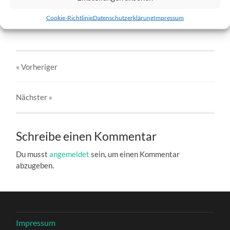
Blíða-1.jpg
Cookie-Richtlinie
Datenschutzerklärung
Impressum
27. DEZEMBER 2016
803
x
803 PX
« Vorheriger
Nächster
»
Schreibe einen Kommentar
Du musst
angemeldet
sein, um einen Kommentar
abzugeben.
Impressum