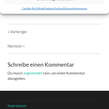
Blíða-9.jpg
Cookie-Richtlinie
Datenschutzerklärung
Impressum
27. DEZEMBER 2016
803
x
803 PX
« Vorheriger
Nächster
»
Schreibe einen Kommentar
Du musst
angemeldet
sein, um einen Kommentar
abzugeben.
Impressum