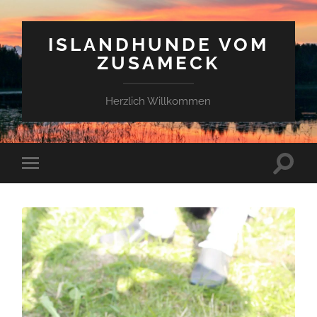
ISLANDHUNDE VOM
ZUSAMECK
Herzlich Willkommen
Suchfe
Mobile-
ein-/a
Menü
ein-/ausblenden