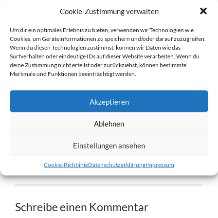
Cookie-Zustimmung verwalten
Um dir ein optimales Erlebnis zu bieten, verwenden wir Technologien wie
Cookies, um Geräteinformationen zu speichern und/oder darauf zuzugreifen.
Wenn du diesen Technologien zustimmst, können wir Daten wie das
Surfverhalten oder eindeutige IDs auf dieser Website verarbeiten. Wenn du
deine Zustimmung nicht erteilst oder zurückziehst, können bestimmte
Merkmale und Funktionen beeinträchtigt werden.
brana-und-jarpi-031.jpg
Akzeptieren
27. DEZEMBER 2016
1204
x
1204 PX
Ablehnen
« Vorheriger
Einstellungen ansehen
Cookie-Richtlinie
Datenschutzerklärung
Impressum
Nächster
»
Schreibe einen Kommentar