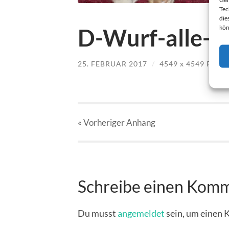
Tec
die
kön
D-Wurf-alle-1.
25. FEBRUAR 2017
/
4549
x
4549 PX
« Vorheriger
Anhang
Schreibe einen Kom
Du musst
angemeldet
sein, um einen