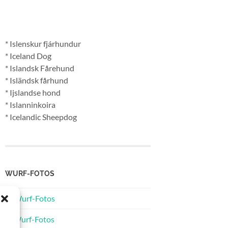
* Islenskur fjárhundur
* Iceland Dog
* Islandsk Fårehund
* Isländsk fårhund
* Ijslandse hond
* Islanninkoira
* Icelandic Sheepdog
WURF-FOTOS
A-Wurf-Fotos
B-Wurf-Fotos