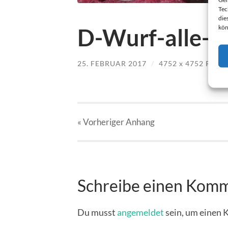
Tec
die
kön
D-Wurf-alle-3.
25. FEBRUAR 2017
/
4752
x
4752 PX
« Vorheriger
Anhang
Schreibe einen Kom
Du musst
angemeldet
sein, um einen