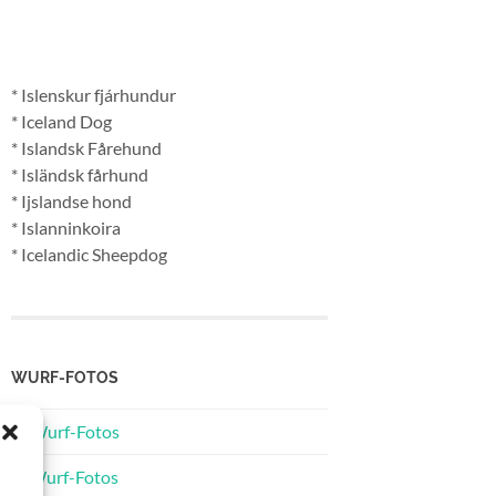
* Islenskur fjárhundur
* Iceland Dog
* Islandsk Fårehund
* Isländsk fårhund
* Ijslandse hond
* Islanninkoira
* Icelandic Sheepdog
WURF-FOTOS
A-Wurf-Fotos
B-Wurf-Fotos