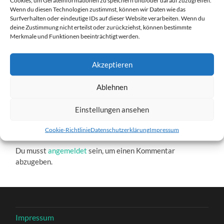
logodcnh_166.gif
Wenn du diesen Technologien zustimmst, können wir Daten wie das
Surfverhalten oder eindeutige IDs auf dieser Website verarbeiten. Wenn du
27. DEZEMBER 2016
109
x
109 PX
deine Zustimmung nicht erteilst oder zurückziehst, können bestimmte
Merkmale und Funktionen beeinträchtigt werden.
Akzeptieren
« Vorheriger
Ablehnen
Nächster
»
Einstellungen ansehen
Cookie-Richtlinie
Datenschutzerklärung
Impressum
Schreibe einen Kommentar
Du musst
angemeldet
sein, um einen Kommentar
abzugeben.
Impressum