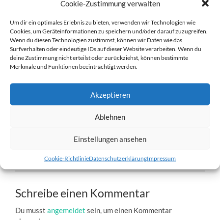
Cookie-Zustimmung verwalten
Um dir ein optimales Erlebnis zu bieten, verwenden wir Technologien wie
Cookies, um Geräteinformationen zu speichern und/oder darauf zuzugreifen.
Wenn du diesen Technologien zustimmst, können wir Daten wie das
Surfverhalten oder eindeutige IDs auf dieser Website verarbeiten. Wenn du
deine Zustimmung nicht erteilst oder zurückziehst, können bestimmte
w1-14.01.2012.jpg
Merkmale und Funktionen beeinträchtigt werden.
27. DEZEMBER 2016
1204
x
1204 PX
Akzeptieren
Ablehnen
« Vorheriger
Einstellungen ansehen
Nächster
»
Cookie-Richtlinie
Datenschutzerklärung
Impressum
Schreibe einen Kommentar
Du musst
angemeldet
sein, um einen Kommentar