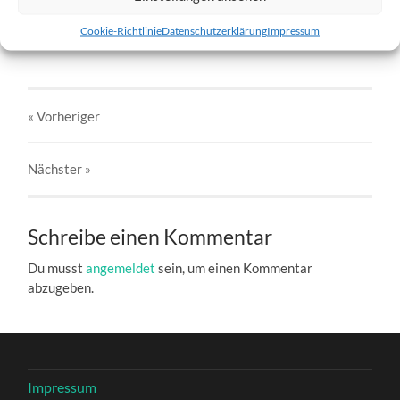
w1-21.06.2012-b.jpg
Cookie-Richtlinie
Datenschutzerklärung
Impressum
27. DEZEMBER 2016
803
x
803 PX
« Vorheriger
Nächster
»
Schreibe einen Kommentar
Du musst
angemeldet
sein, um einen Kommentar
abzugeben.
Impressum