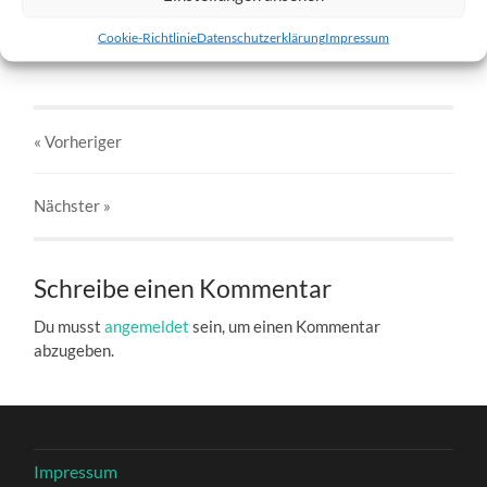
w1-28.01.2012-d.jpg
Cookie-Richtlinie
Datenschutzerklärung
Impressum
27. DEZEMBER 2016
803
x
803 PX
« Vorheriger
Nächster
»
Schreibe einen Kommentar
Du musst
angemeldet
sein, um einen Kommentar
abzugeben.
Impressum