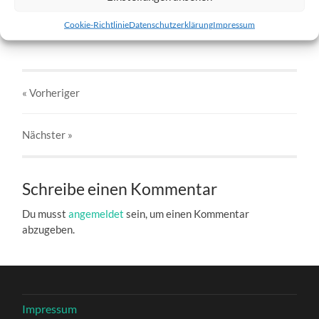
w2-07.01.12.jpg
Cookie-Richtlinie
Datenschutzerklärung
Impressum
27. DEZEMBER 2016
803
x
803 PX
« Vorheriger
Nächster
»
Schreibe einen Kommentar
Du musst
angemeldet
sein, um einen Kommentar
abzugeben.
Impressum