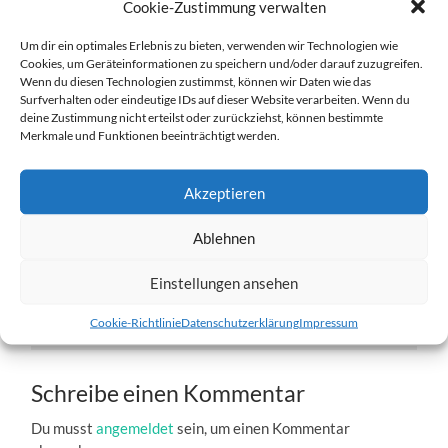
Cookie-Zustimmung verwalten
Um dir ein optimales Erlebnis zu bieten, verwenden wir Technologien wie
Cookies, um Geräteinformationen zu speichern und/oder darauf zuzugreifen.
Wenn du diesen Technologien zustimmst, können wir Daten wie das
Surfverhalten oder eindeutige IDs auf dieser Website verarbeiten. Wenn du
deine Zustimmung nicht erteilst oder zurückziehst, können bestimmte
w2-21.06.2012-a.jpg
Merkmale und Funktionen beeinträchtigt werden.
27. DEZEMBER 2016
1204
x
1204 PX
Akzeptieren
Ablehnen
« Vorheriger
Einstellungen ansehen
Nächster
»
Cookie-Richtlinie
Datenschutzerklärung
Impressum
Schreibe einen Kommentar
Du musst
angemeldet
sein, um einen Kommentar