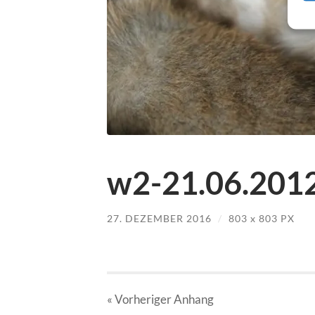
w2-21.06.2012
27. DEZEMBER 2016
/
803
x
803 PX
« Vorheriger
Anhang