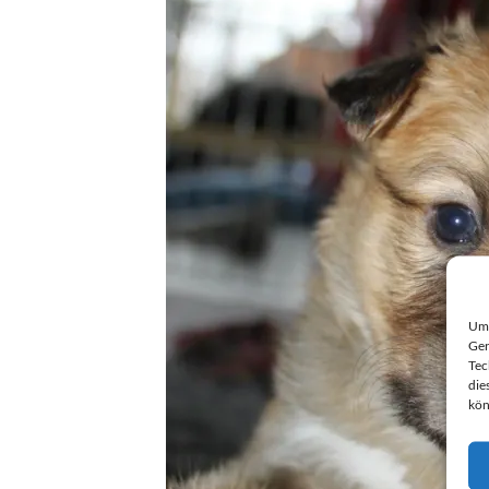
Um 
Ger
Tec
die
kön