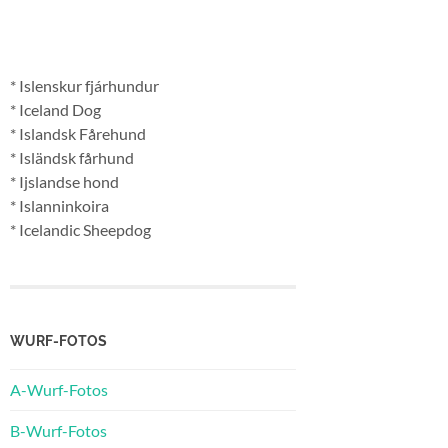
* Islenskur fjárhundur
* Iceland Dog
* Islandsk Fårehund
* Isländsk fårhund
* Ijslandse hond
* Islanninkoira
* Icelandic Sheepdog
WURF-FOTOS
A-Wurf-Fotos
B-Wurf-Fotos