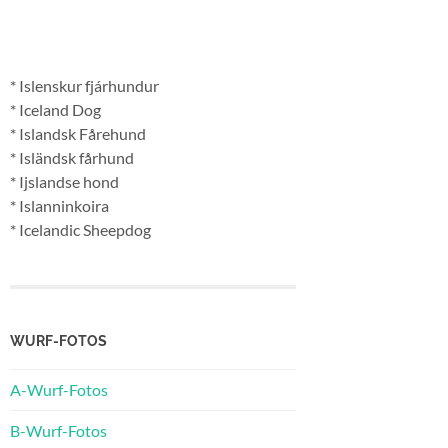
* Islenskur fjárhundur
* Iceland Dog
* Islandsk Fårehund
* Isländsk fårhund
* Ijslandse hond
* Islanninkoira
* Icelandic Sheepdog
WURF-FOTOS
A-Wurf-Fotos
B-Wurf-Fotos