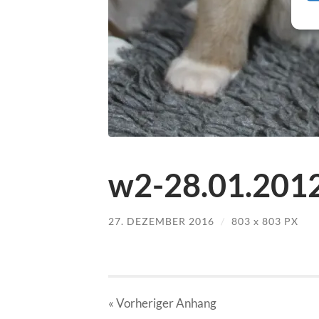
w2-28.01.2012
27. DEZEMBER 2016
/
803
x
803 PX
« Vorheriger
Anhang