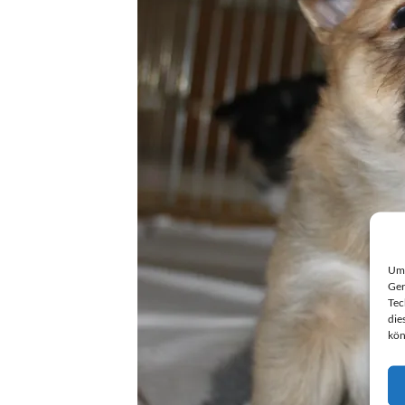
Um 
Ger
Tec
die
kön