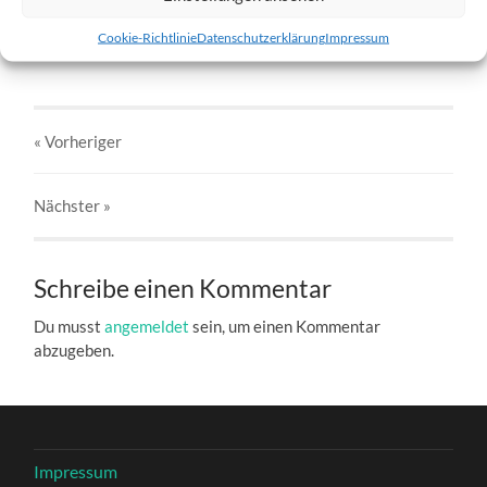
w3-18.02.2012-d.jpg
Cookie-Richtlinie
Datenschutzerklärung
Impressum
27. DEZEMBER 2016
803
x
803 PX
« Vorheriger
Nächster
»
Schreibe einen Kommentar
Du musst
angemeldet
sein, um einen Kommentar
abzugeben.
Impressum