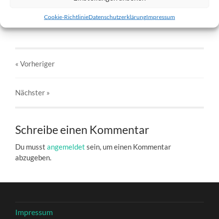
w3-28.01.2012-b.jpg
Cookie-Richtlinie
Datenschutzerklärung
Impressum
27. DEZEMBER 2016
803
x
803 PX
« Vorheriger
Nächster
»
Schreibe einen Kommentar
Du musst
angemeldet
sein, um einen Kommentar
abzugeben.
Impressum