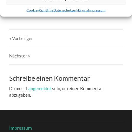
w3-28.01.2012-d.jpg
Cookie-Richtlinie
Datenschutzerklärung
Impressum
27. DEZEMBER 2016
803
x
803 PX
« Vorheriger
Nächster
»
Schreibe einen Kommentar
Du musst
angemeldet
sein, um einen Kommentar
abzugeben.
Impressum