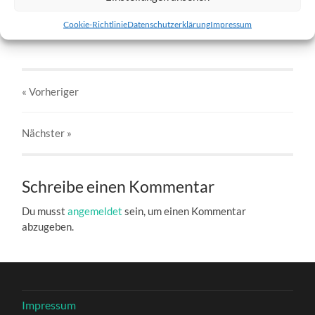
w4-11.02.2012-c.jpg
Cookie-Richtlinie
Datenschutzerklärung
Impressum
27. DEZEMBER 2016
803
x
803 PX
« Vorheriger
Nächster
»
Schreibe einen Kommentar
Du musst
angemeldet
sein, um einen Kommentar
abzugeben.
Impressum