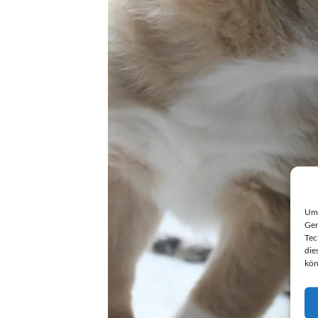
Um 
Ger
Tec
die
kön