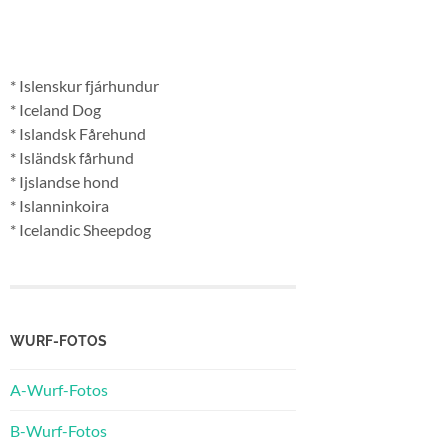
* Islenskur fjárhundur
* Iceland Dog
* Islandsk Fårehund
* Isländsk fårhund
* Ijslandse hond
* Islanninkoira
* Icelandic Sheepdog
WURF-FOTOS
A-Wurf-Fotos
B-Wurf-Fotos