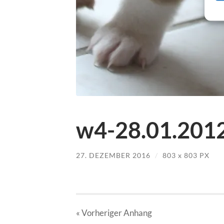
w4-28.01.2012
27. DEZEMBER 2016
/
803
x
803 PX
« Vorheriger
Anhang