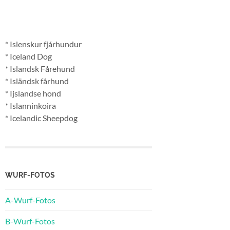
* Islenskur fjárhundur
* Iceland Dog
* Islandsk Fårehund
* Isländsk fårhund
* Ijslandse hond
* Islanninkoira
* Icelandic Sheepdog
WURF-FOTOS
A-Wurf-Fotos
B-Wurf-Fotos