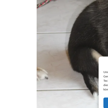
Um 
Ger
Tec
die
kön