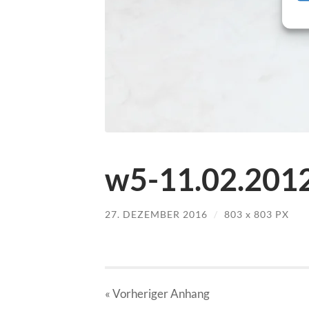
w5-11.02.2012
27. DEZEMBER 2016
/
803
x
803 PX
« Vorheriger
Anhang