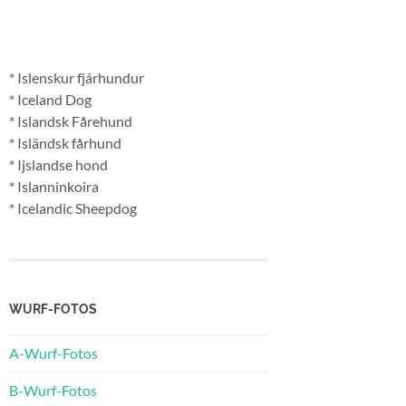
* Islenskur fjárhundur
* Iceland Dog
* Islandsk Fårehund
* Isländsk fårhund
* Ijslandse hond
* Islanninkoira
* Icelandic Sheepdog
WURF-FOTOS
A-Wurf-Fotos
B-Wurf-Fotos