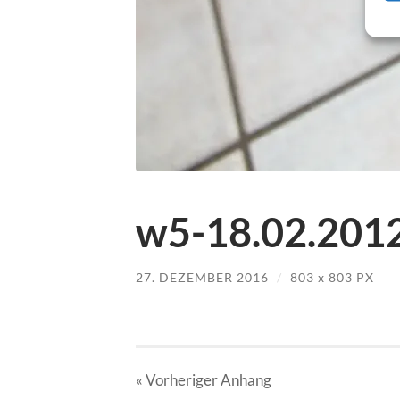
w5-18.02.2012
27. DEZEMBER 2016
/
803
x
803 PX
« Vorheriger
Anhang