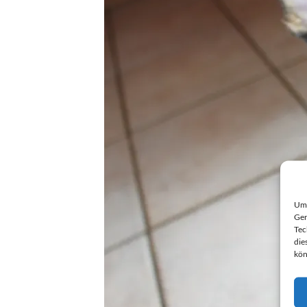
Um 
Ger
Tec
die
kön