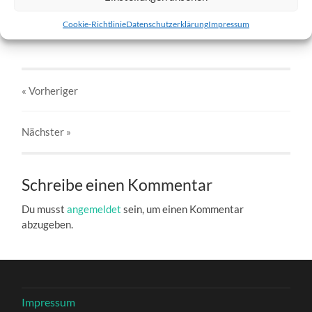
w5-28.01.2012-b.jpg
Cookie-Richtlinie
Datenschutzerklärung
Impressum
27. DEZEMBER 2016
803
x
803 PX
« Vorheriger
Nächster
»
Schreibe einen Kommentar
Du musst
angemeldet
sein, um einen Kommentar
abzugeben.
Impressum