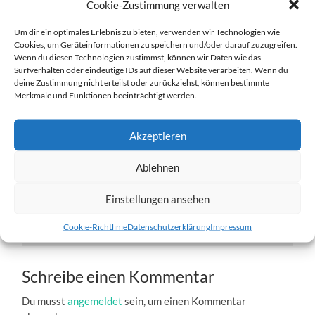
Cookie-Zustimmung verwalten
Um dir ein optimales Erlebnis zu bieten, verwenden wir Technologien wie
Cookies, um Geräteinformationen zu speichern und/oder darauf zuzugreifen.
Wenn du diesen Technologien zustimmst, können wir Daten wie das
Surfverhalten oder eindeutige IDs auf dieser Website verarbeiten. Wenn du
deine Zustimmung nicht erteilst oder zurückziehst, können bestimmte
w6-14.01.2012.jpg
Merkmale und Funktionen beeinträchtigt werden.
27. DEZEMBER 2016
1204
x
1204 PX
Akzeptieren
Ablehnen
« Vorheriger
Einstellungen ansehen
Nächster
»
Cookie-Richtlinie
Datenschutzerklärung
Impressum
Schreibe einen Kommentar
Du musst
angemeldet
sein, um einen Kommentar