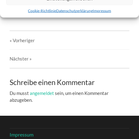
w6-21.01.2012-b.jpg
Cookie-Richtlinie
Datenschutzerklärung
Impressum
27. DEZEMBER 2016
803
x
803 PX
« Vorheriger
Nächster
»
Schreibe einen Kommentar
Du musst
angemeldet
sein, um einen Kommentar
abzugeben.
Impressum