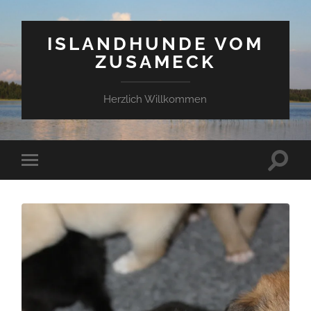
ISLANDHUNDE VOM
ZUSAMECK
Herzlich Willkommen
Suchfe
Mobile-
ein-/a
Menü
ein-/ausblenden