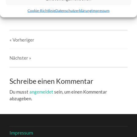
w6-26.02.2012-b.jpg
Cookie-Richtlinie
Datenschutzerklärung
Impressum
27. DEZEMBER 2016
803
x
803 PX
« Vorheriger
Nächster
»
Schreibe einen Kommentar
Du musst
angemeldet
sein, um einen Kommentar
abzugeben.
Impressum