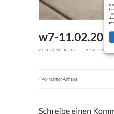
Um 
Ger
Tec
die
kön
w7-11.02.2012
27. DEZEMBER 2016
/
1204
x
1204 PX
« Vorheriger
Anhang
Schreibe einen Kom