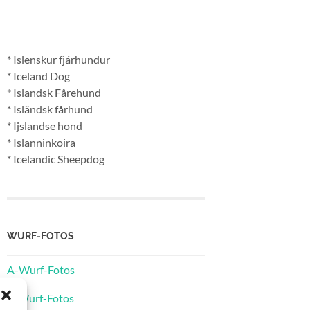
* Islenskur fjárhundur
* Iceland Dog
* Islandsk Fårehund
* Isländsk fårhund
* Ijslandse hond
* Islanninkoira
* Icelandic Sheepdog
WURF-FOTOS
A-Wurf-Fotos
B-Wurf-Fotos