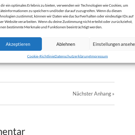
dir ein optimales Erlebnis zu bieten, verwenden wir Technologien wie Cookies, um
äteinformationen zu speichern und/oder darauf zuzugreifen. Wenn du diesen
hnologien zustimmst, können wir Daten wie das Surfverhalten oder eindeutige IDs auf
ser Website verarbeiten. Wenn du deine Zustimmung nicht erteilst oder zurückziehst,
nen bestimmte Merkmale und Funktionen beeinträchtigt werden.
-c.jpg
Akzeptieren
Ablehnen
Einstellungen anseh
Cookie-Richtlinie
Datenschutzerklärung
Impressum
Nächster
Anhang
»
mentar