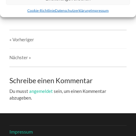
w7-18.02.2012-d.jpg
Cookie-Richtlinie
Datenschutzerklärung
Impressum
27. DEZEMBER 2016
803
x
803 PX
« Vorheriger
Nächster
»
Schreibe einen Kommentar
Du musst
angemeldet
sein, um einen Kommentar
abzugeben.
Impressum