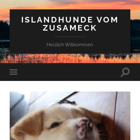
ISLANDHUNDE VOM
ZUSAMECK
Herzlich Willkommen
Suchfe
Mobile-
ein-/a
Menü
ein-/ausblenden