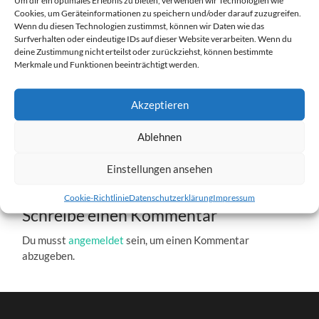
Cookies, um Geräteinformationen zu speichern und/oder darauf zuzugreifen.
Wenn du diesen Technologien zustimmst, können wir Daten wie das
ximg2603b_166.jpg
Surfverhalten oder eindeutige IDs auf dieser Website verarbeiten. Wenn du
deine Zustimmung nicht erteilst oder zurückziehst, können bestimmte
27. DEZEMBER 2016
137
x
137 PX
Merkmale und Funktionen beeinträchtigt werden.
Akzeptieren
« Vorheriger
Ablehnen
Nächster
»
Einstellungen ansehen
Cookie-Richtlinie
Datenschutzerklärung
Impressum
Schreibe einen Kommentar
Du musst
angemeldet
sein, um einen Kommentar
abzugeben.