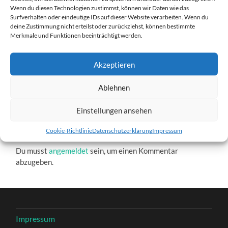
cropped-Startbild1.jpg
Wenn du diesen Technologien zustimmst, können wir Daten wie das
Surfverhalten oder eindeutige IDs auf dieser Website verarbeiten. Wenn du
27. DEZEMBER 2016
1280
x
1280 PX
deine Zustimmung nicht erteilst oder zurückziehst, können bestimmte
Merkmale und Funktionen beeinträchtigt werden.
« Vorheriger
Akzeptieren
Ablehnen
Nächster
»
Einstellungen ansehen
Schreibe einen Kommentar
Cookie-Richtlinie
Datenschutzerklärung
Impressum
Du musst
angemeldet
sein, um einen Kommentar
abzugeben.
Impressum