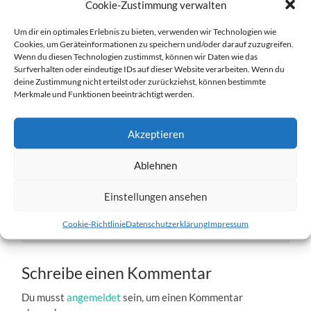
Cookie-Zustimmung verwalten
Um dir ein optimales Erlebnis zu bieten, verwenden wir Technologien wie
Cookies, um Geräteinformationen zu speichern und/oder darauf zuzugreifen.
Wenn du diesen Technologien zustimmst, können wir Daten wie das
Surfverhalten oder eindeutige IDs auf dieser Website verarbeiten. Wenn du
deine Zustimmung nicht erteilst oder zurückziehst, können bestimmte
Baldintáta-6.jpg
Merkmale und Funktionen beeinträchtigt werden.
27. DEZEMBER 2016
1204
x
1204 PX
Akzeptieren
Ablehnen
« Vorheriger
Einstellungen ansehen
Nächster
»
Cookie-Richtlinie
Datenschutzerklärung
Impressum
Schreibe einen Kommentar
Du musst
angemeldet
sein, um einen Kommentar