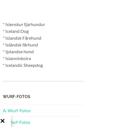
* Islenskur fjárhundur
* Iceland Dog
* Islandsk Fårehund
* Isländsk fårhund
* Ijslandse hond
* Islanninkoira
* Icelandic Sheepdog
WURF-FOTOS
A-Wurf-Fotos
B-Wurf-Fotos