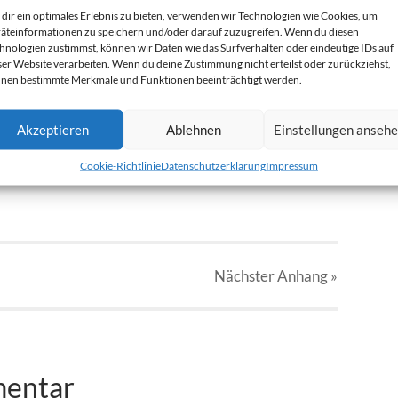
dir ein optimales Erlebnis zu bieten, verwenden wir Technologien wie Cookies, um
äteinformationen zu speichern und/oder darauf zuzugreifen. Wenn du diesen
hnologien zustimmst, können wir Daten wie das Surfverhalten oder eindeutige IDs auf
ser Website verarbeiten. Wenn du deine Zustimmung nicht erteilst oder zurückziehst,
nen bestimmte Merkmale und Funktionen beeinträchtigt werden.
pg
Akzeptieren
Ablehnen
Einstellungen anseh
Cookie-Richtlinie
Datenschutzerklärung
Impressum
Nächster
Anhang
»
mentar