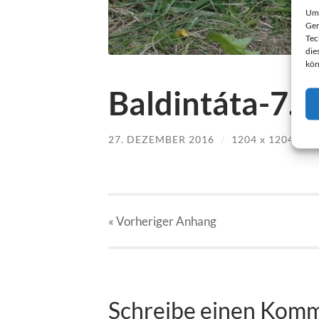
Um 
Ger
Tec
die
kön
Baldintáta-7.j
27. DEZEMBER 2016
/
1204
x
1204 PX
« Vorheriger
Anhang
Schreibe einen Kom