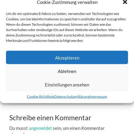
Cookie-Zustimmung verwalten
Um dir ein optimales Erlebnis zu bieten, verwenden wir Technologien wie
Cookies, um Geräteinformationen zu speichern und/oder darauf zuzugreifen.
Wenn du diesen Technologien zustimmst, können wir Daten wie das
Surfverhalten oder eindeutige IDs auf dieser Website verarbeiten. Wenn du
deine Zustimmung nicht erteilst oder zurückziehst, können bestimmte
Bikkja-6.jpg
Merkmale und Funktionen beeinträchtigt werden.
27. DEZEMBER 2016
1204
x
1204 PX
Akzeptieren
Ablehnen
« Vorheriger
Einstellungen ansehen
Nächster
»
Cookie-Richtlinie
Datenschutzerklärung
Impressum
Schreibe einen Kommentar
Du musst
angemeldet
sein, um einen Kommentar