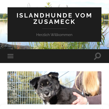
ISLANDHUNDE VOM
ZUSAMECK
Herzlich Willkommen
Suchfe
Mobile-
ein-/a
Menü
ein-/ausblenden